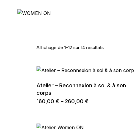
Skip
to
the
content
Affichage de 1–12 sur 14 résultats
Atelier – Reconnexion à soi & à son
corps
160,00
€
–
260,00
€
Plage
Ce
de
produit
prix :
a
160,00 €
plusieurs
à
variations.
260,00 €
Les