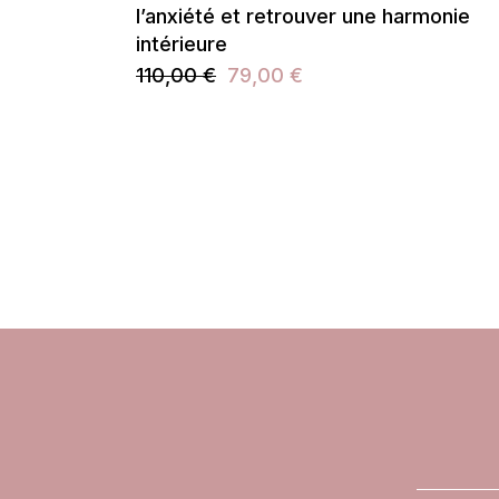
l’anxiété et retrouver une harmonie
intérieure
110,00
€
79,00
€
Le
Le
prix
prix
initial
actuel
était :
est :
110,00 €.
79,00 €.