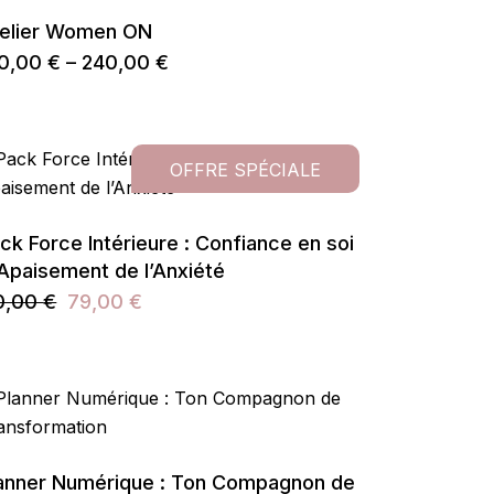
re
elier Women ON
oisies
r
40,00
€
–
240,00
€
age
ge
e
oduit
x :
oduit
0,00 €
usieurs
iations.
0,00 €
OFFRE SPÉCIALE
s
tions
uvent
re
ck Force Intérieure : Confiance en soi
oisies
r
Apaisement de l’Anxiété
ge
0,00
€
79,00
€
ix
ix
oduit
tial
tuel
it :
t :
0,00 €.
,00 €.
anner Numérique : Ton Compagnon de