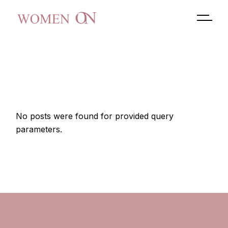
Skip
to
the
content
No posts were found for provided query
parameters.